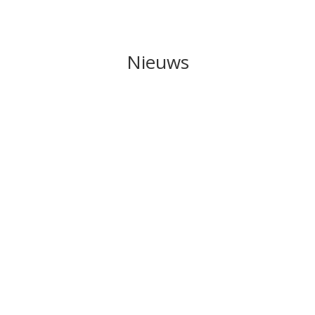
Nieuws
svrouwen" gepresenteerd. Eén van de vrouwen in dit boek was...
eke) Elisabeth le Cosquino de Bussy-de Lange. Anneke was getrouwd