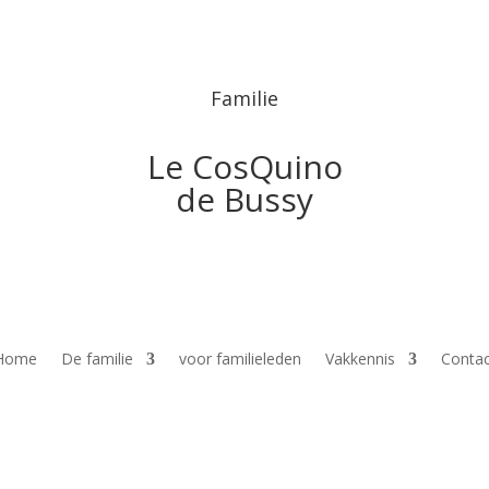
Familie
Le CosQuino
de Bussy
Home
De familie
voor familieleden
Vakkennis
Contac